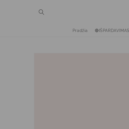
Eiti į
turinį
Pradžia
🔴IŠPARDAVIMA
Pereiti prie
informacijos
apie gaminį