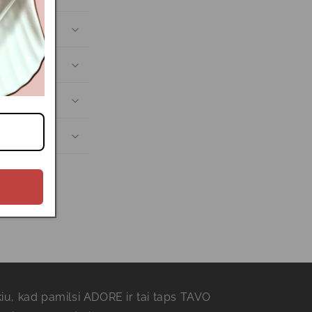
kiu, kad pamilsi ADORE ir tai taps TAVO