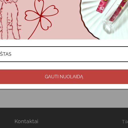
S
 PRISTATYMAS
SĄLYGOS
GAUTI NUOLAIDĄ
Kontaktai
Ti