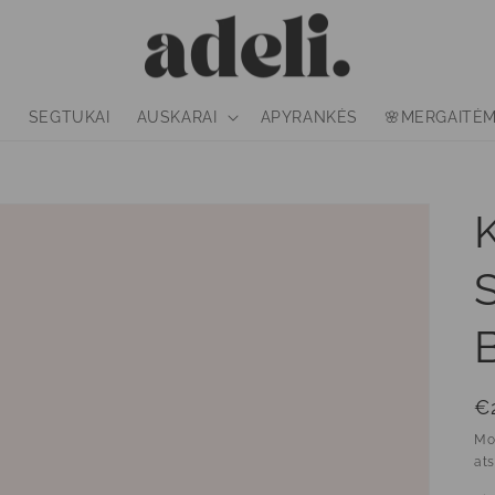
S
SEGTUKAI
AUSKARAI
APYRANKĖS
🌸MERGAITĖ
Įp
€
k
Mok
ats