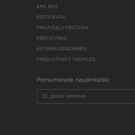
t
APIE MUS
u
SERTIFIKATAI
r
PAPUOŠALŲ PRIEŽIŪRA
i
PRISTATYMAS
n
KEITIMAS/GRĄŽINIMAS
y
s
PARDUOTUVĖS TAISYKLĖS
Prenumeruok naujienlaiškį
El. pašto adresas