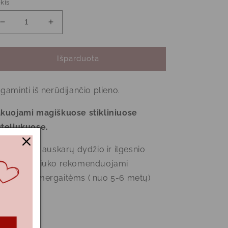
kis
Sumažinti
Padidinti
KAČIUKAI
KAČIUKAI
|
|
SUPAKUOTA
SUPAKUOTA
Išparduota
BUTELIUKUOSE
BUTELIUKUOSE
kiekį
kiekį
gaminti iš nerūdijančio plieno.
kuojami magiškuose stikliniuose
teliukuose.
l didesnio auskarų dydžio ir ilgesnio
egamo galiuko rekomenduojami
resnėms mergaitėms ( nuo 5-6 metų)