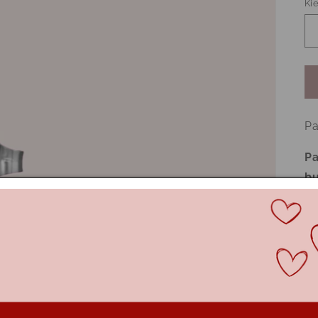
Kie
Pa
Pa
bu
Dė
įs
vy