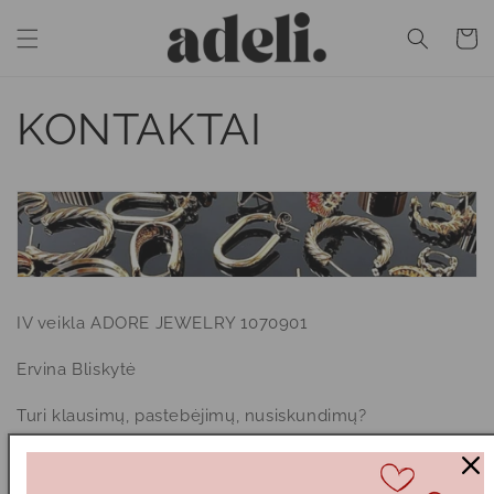
Eiti į
turinį
Krepšeli
KONTAKTAI
IV veikla ADORE JEWELRY 1070901
Ervina Bliskytė
Turi klausimų, pastebėjimų, nusiskundimų?
Susisiekime el. paštu INFO@ADORE-JEWELRY.COM