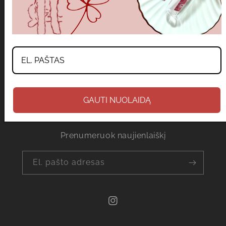
Kontaktai
Susisiekti
Tikiu, kad pamilsi ADORE ir tai taps TAVO
GAUTI NUOLAIDĄ
kasdienybės dalimi ♡
Prenumeruok naujienlaiškį
El. pašto adresas
„Instagram“