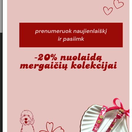
arba instagram
paskyroje https://www.instagram.com/adore_jewelry_co
ADELI.
APIE MUS
SERTIFIKATAI
PAPUOŠALŲ PRIEŽIŪRA
PRISTATYMAS
KEITIMAS/GRĄŽINIMAS
PARDUOTUVĖS TAISYKLĖS