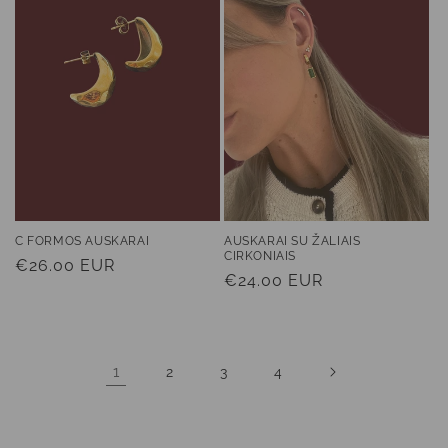
C FORMOS AUSKARAI
AUSKARAI SU ŽALIAIS
CIRKONIAIS
Įprasta
€26.00 EUR
Įprasta
€24.00 EUR
kaina
kaina
1
2
3
4