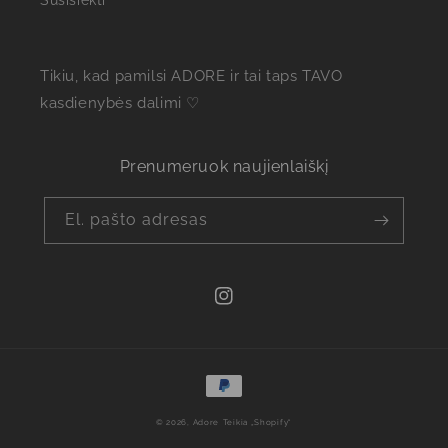
Susisiekti
Tikiu, kad pamilsi ADORE ir tai taps TAVO
kasdienybės dalimi ♡
Prenumeruok naujienlaiškį
El. pašto adresas
„Instagram“
Mokėjimo
būdai
© 2026,
Adore
Teikia „Shopify“