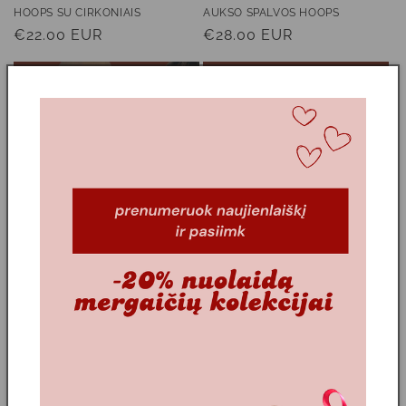
HOOPS SU CIRKONIAIS
AUKSO SPALVOS HOOPS
Įprasta
€22.00 EUR
Įprasta
€28.00 EUR
kaina
kaina
HOOPS SU PERLIUKAIS
RINKUTĖS SU CIRKONIAIS |
PUOŠNIOS
Įprasta
€26.00 EUR
Įprasta
€23.00 EUR
kaina