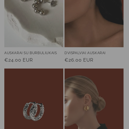
:
AUSKARAI SU BURBULIUKAIS
DVISPALVIAI AUSKARAI
Įprasta
€24.00 EUR
Įprasta
€26.00 EUR
kaina
kaina