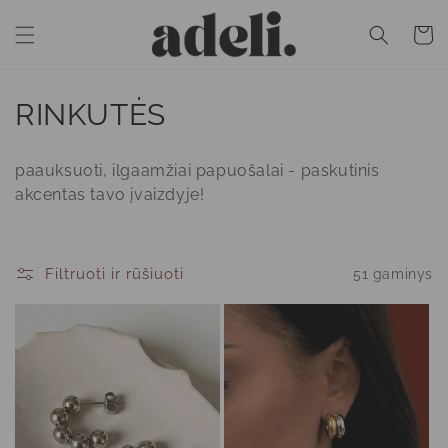
Eiti į
turinį
Krepšeli
K
RINKUTĖS
o
paauksuoti, ilgaamžiai papuošalai - paskutinis
l
akcentas tavo įvaizdyje!
e
k
Filtruoti ir rūšiuoti
51 gaminys
c
i
j
a