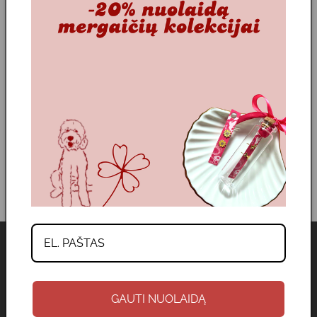
TUOMET, JEIGU PREKĖ YRA NESUGADINTA,
NENEŠIOTA IR NEPRARADUSI PREKINĖS IŠVAIZDOS.
Pasiliekame teisę nekeisti arba negrąžinti sumokėtos
sumos už prekę su pažeista pakuote.
- Prekės išsiuntimu turėsite pasirūpinti jūs.
- Gavę grąžinamą prekę, mes įsipareigojame per 14
darbo dienų pervesti pinigus į jūsų sąskaitą arba pakeisti
prekę kita.
ADELI.
APIE MUS
GAUTI NUOLAIDĄ
SERTIFIKATAI