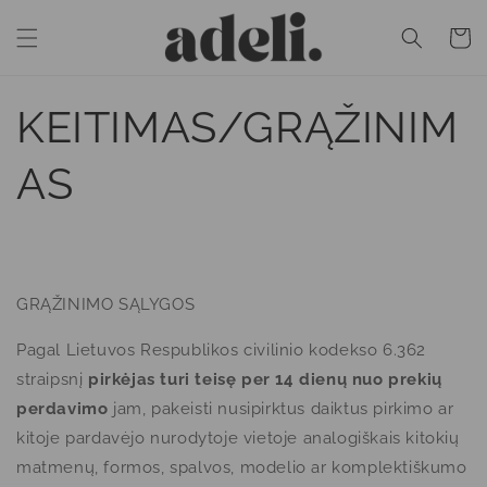
Eiti į
turinį
Krepšeli
KEITIMAS/GRĄŽINIM
AS
GRĄŽINIMO SĄLYGOS
Pagal Lietuvos Respublikos civilinio kodekso 6.362
straipsnį
pirkėjas turi teisę per 14 dienų nuo prekių
perdavimo
jam, pakeisti nusipirktus daiktus pirkimo ar
kitoje pardavėjo nurodytoje vietoje analogiškais kitokių
matmenų, formos, spalvos, modelio ar komplektiškumo