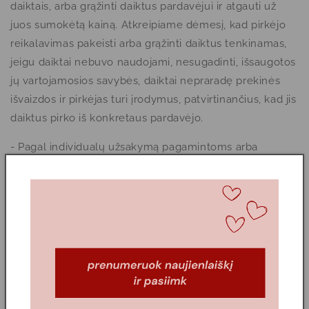
daiktais, arba grąžinti daiktus pardavėjui ir atgauti už
juos sumokėtą kainą. Atkreipiame dėmesį, kad pirkėjo
reikalavimas pakeisti arba grąžinti daiktus tenkinamas,
jeigu daiktai nebuvo naudojami, nesugadinti, išsaugotos
jų vartojamosios savybės, daiktai nepraradę prekinės
išvaizdos ir pirkėjas turi įrodymus, patvirtinančius, kad jis
daiktus pirko iš konkretaus pardavėjo.
- Pagal individualų užsakymą pagamintoms arba
modifikuotoms prekėms 14 dienų grąžinimo/keitimo
taisyklės negalioja.
- Parašykite mums el. laišką adresu info@adore-
jewelry.com ir informuokite apie ketinimą grąžinti ar
pakeisti prekę kitomis prekėmis.
PREKIŲ PAKEITIMAS IR GRĄŽINIMAS GALIMI TIK