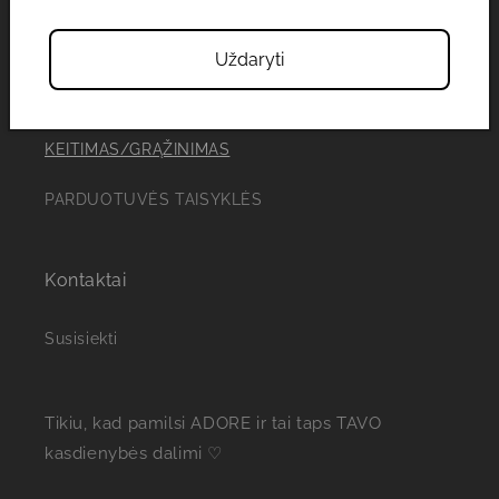
PAPUOŠALŲ PRIEŽIŪRA
Uždaryti
PRISTATYMAS
KEITIMAS/GRĄŽINIMAS
PARDUOTUVĖS TAISYKLĖS
Kontaktai
Susisiekti
Tikiu, kad pamilsi ADORE ir tai taps TAVO
kasdienybės dalimi ♡