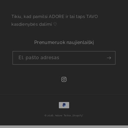
Tikiu, kad pamilsi ADORE ir tai taps TAVO
kasdienybės dalimi ♡
Prenumeruok naujienlaiškį
El. pašto adresas
„Instagram“
Mokėjimo
būdai
© 2026,
Adore
Teikia „Shopify“