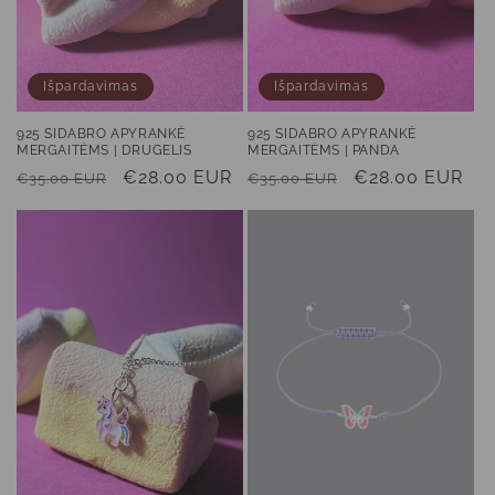
:
Išpardavimas
Išpardavimas
925 SIDABRO APYRANKĖ
925 SIDABRO APYRANKĖ
MERGAITĖMS | DRUGELIS
MERGAITĖMS | PANDA
Įprasta
Išpardavimo
€28.00 EUR
Įprasta
Išpardavimo
€28.00 EUR
€35.00 EUR
€35.00 EUR
kaina
kaina
kaina
kaina