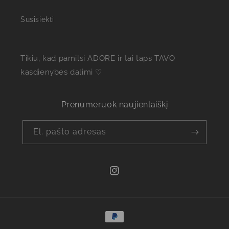
Susisiekti
Tikiu, kad pamilsi ADORE ir tai taps TAVO
kasdienybės dalimi ♡
Prenumeruok naujienlaiškį
El. pašto adresas
„Instagram“
Mokėjimo
būdai