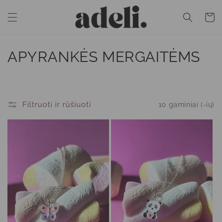
Eiti į
turinį
Krepšeli
K
APYRANKĖS MERGAITĖMS
o
l
Filtruoti ir rūšiuoti
10 gaminiai (-ių)
e
k
c
i
j
a