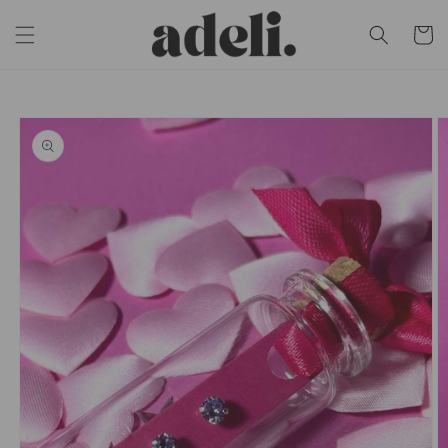
Eiti į
turinį
Krepšeli
Pereiti prie
informacijos
apie gaminį