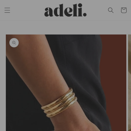
Eiti į
turinį
Krepšeli
Pereiti prie
informacijos
apie gaminį