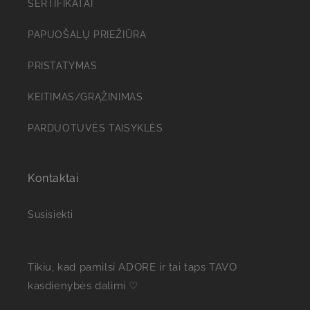
n
SERTIFIKATAI
y
PAPUOŠALŲ PRIEŽIŪRA
s
PRISTATYMAS
KEITIMAS/GRĄŽINIMAS
PARDUOTUVĖS TAISYKLĖS
Kontaktai
Susisiekti
Tikiu, kad pamilsi ADORE ir tai taps TAVO
kasdienybės dalimi ♡